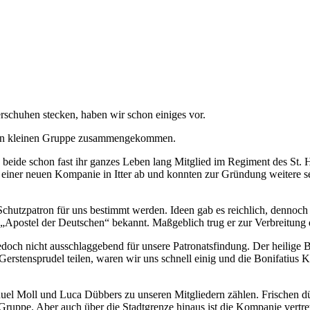
rschuhen stecken, haben wir schon einiges vor.
nen kleinen Gruppe zusammengekommen.
eide schon fast ihr ganzes Leben lang Mitglied im Regiment des St. H
 einer neuen Kompanie in Itter ab und konnten zur Gründung weitere
chutzpatron für uns bestimmt werden. Ideen gab es reichlich, dennoch h
 „Apostel der Deutschen“ bekannt. Maßgeblich trug er zur Verbreitung 
edoch nicht ausschlaggebend für unsere Patronatsfindung. Der heilige 
Gerstensprudel teilen, waren wir uns schnell einig und die Bonifatius K
el Moll und Luca Dübbers zu unseren Mitgliedern zählen. Frischen düs
uppe. Aber auch über die Stadtgrenze hinaus ist die Kompanie vertr