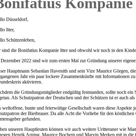
Bonifatius Kompanie
llo Düsseldorf,
lo Itter,
llo Schützenleben,
r sind die Bonifatius Kompanie Itter und obwohl wir noch in den Kinde
 Dezember 2022 sind wir zum ersten Mal zur Gründung unserer eige
ser Hauptmann Sebastian Havenith und sein Vize Maurice Görgen, die b
rgangenen Jahr ein paar lockere Zusammenkünfte mit Informationen zu
eundeskreis aktivieren.
chdem die Gründungsmitglieder endgültig feststanden, sollte noch ein S
getan. Als Schutzpatron der Deutschen und der Schützen ist er auch als
s weltoffene, bunte und feierwütige Gesellschaft waren diese Aspekte j
hutzpatron der Bierbrauer. Da alle Acht die Vorliebe für den köstlichen 
mensgeber gefunden.
ben unseren Hauptleuten können wir auch weitere Uritteraner wie Manu
gegen Henrik Arning, Maurice Bochem und Marvin Merken mit in die Gr