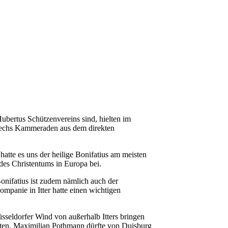
ubertus Schützenvereins sind, hielten im
 sechs Kammeraden aus dem direkten
atte es uns der heilige Bonifatius am meisten
des Christentums in Europa bei.
Bonifatius ist zudem nämlich auch der
ompanie in Itter hatte einen wichtigen
seldorfer Wind von außerhalb Itters bringen
eten. Maximilian Pothmann dürfte von Duisburg