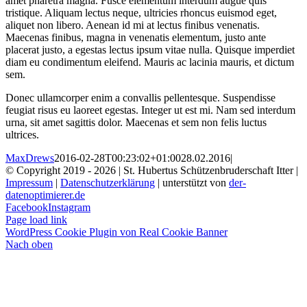
amet pharetra magna. Fusce elementum interdum augue quis
tristique. Aliquam lectus neque, ultricies rhoncus euismod eget,
aliquet non libero. Aenean id mi at lectus finibus venenatis.
Maecenas finibus, magna in venenatis elementum, justo ante
placerat justo, a egestas lectus ipsum vitae nulla. Quisque imperdiet
diam eu condimentum eleifend. Mauris ac lacinia mauris, et dictum
sem.
Donec ullamcorper enim a convallis pellentesque. Suspendisse
feugiat risus eu laoreet egestas. Integer ut est mi. Nam sed interdum
urna, sit amet sagittis dolor. Maecenas et sem non felis luctus
ultrices.
MaxDrews
2016-02-28T00:23:02+01:00
28.02.2016
|
© Copyright 2019 -
2026 | St. Hubertus Schützenbruderschaft Itter |
Impressum
|
Datenschutzerklärung
| unterstützt von
der-
datenoptimierer.de
Facebook
Instagram
Page load link
WordPress Cookie Plugin von Real Cookie Banner
Nach oben