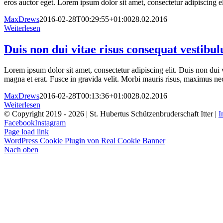
eros auctor eget. Lorem ipsum dolor sit amet, consectetur adipiscing el
MaxDrews
2016-02-28T00:29:55+01:00
28.02.2016
|
Weiterlesen
Duis non dui vitae risus consequat vestibu
Lorem ipsum dolor sit amet, consectetur adipiscing elit. Duis non dui vit
magna et erat. Fusce in gravida velit. Morbi mauris risus, maximus nec m
MaxDrews
2016-02-28T00:13:36+01:00
28.02.2016
|
Weiterlesen
© Copyright 2019 -
2026 | St. Hubertus Schützenbruderschaft Itter |
I
Facebook
Instagram
Page load link
WordPress Cookie Plugin von Real Cookie Banner
Nach oben