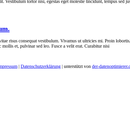
it. Vestibulum tortor nisi, egestas eget molestie tincidunt, tempus sed ju
lum.
ae risus consequat vestibulum. Vivamus ut ultricies mi. Proin lobortis, la
ollis et, pulvinar sed leo. Fusce a velit erat. Curabitur nisi
mpressum
|
Datenschutzerklärung
| unterstützt von
der-datenoptimierer.