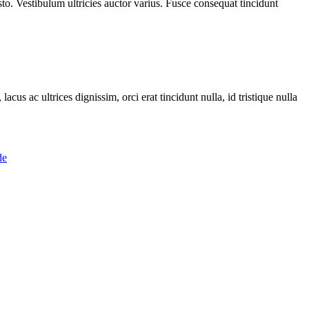
sto. Vestibulum ultricies auctor varius. Fusce consequat tincidunt
cus ac ultrices dignissim, orci erat tincidunt nulla, id tristique nulla
de