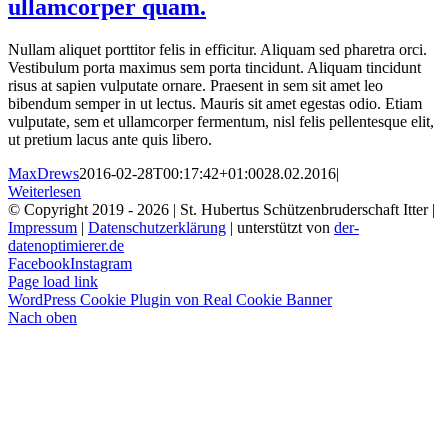
ullamcorper quam.
Nullam aliquet porttitor felis in efficitur. Aliquam sed pharetra orci.
Vestibulum porta maximus sem porta tincidunt. Aliquam tincidunt
risus at sapien vulputate ornare. Praesent in sem sit amet leo
bibendum semper in ut lectus. Mauris sit amet egestas odio. Etiam
vulputate, sem et ullamcorper fermentum, nisl felis pellentesque elit,
ut pretium lacus ante quis libero.
MaxDrews
2016-02-28T00:17:42+01:00
28.02.2016
|
Weiterlesen
© Copyright 2019 -
2026 | St. Hubertus Schützenbruderschaft Itter |
Impressum
|
Datenschutzerklärung
| unterstützt von
der-
datenoptimierer.de
Facebook
Instagram
Page load link
WordPress Cookie Plugin von Real Cookie Banner
Nach oben