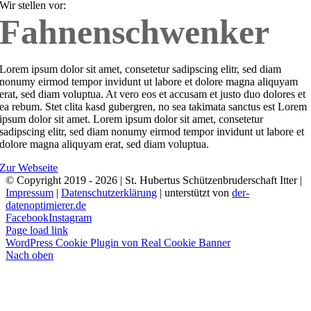
Wir stellen vor:
Fahnenschwenker
Lorem ipsum dolor sit amet, consetetur sadipscing elitr, sed diam
nonumy eirmod tempor invidunt ut labore et dolore magna aliquyam
erat, sed diam voluptua. At vero eos et accusam et justo duo dolores et
ea rebum. Stet clita kasd gubergren, no sea takimata sanctus est Lorem
ipsum dolor sit amet. Lorem ipsum dolor sit amet, consetetur
sadipscing elitr, sed diam nonumy eirmod tempor invidunt ut labore et
dolore magna aliquyam erat, sed diam voluptua.
Zur Webseite
© Copyright 2019 -
2026 | St. Hubertus Schützenbruderschaft Itter |
Impressum
|
Datenschutzerklärung
| unterstützt von
der-
datenoptimierer.de
Facebook
Instagram
Page load link
WordPress Cookie Plugin von Real Cookie Banner
Nach oben